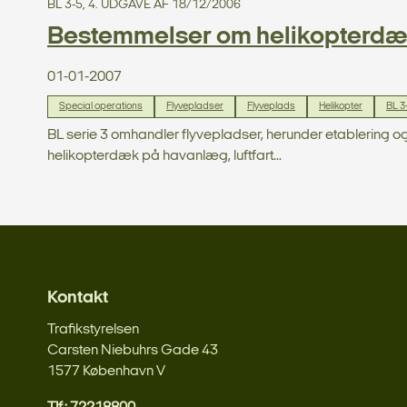
BL 3-5, 4. UDGAVE AF 18/12/2006
Bestemmelser om helikopterd
01-01-2007
Special operations
Flyvepladser
Flyveplads
Helikopter
BL 3
BL serie 3 omhandler flyvepladser, herunder etablering o
helikopterdæk på havanlæg, luftfart...
Kontakt
Trafikstyrelsen
Carsten Niebuhrs Gade 43
1577 København V