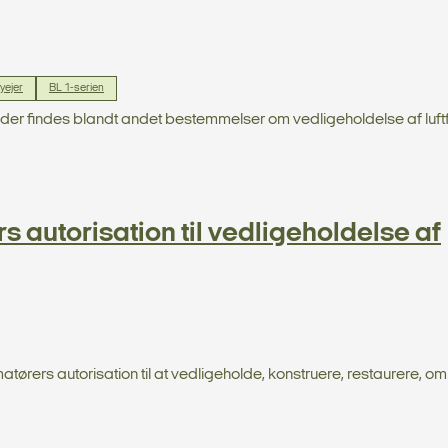
lyejer
BL 1-serien
runder findes blandt andet bestemmelser om vedligeholdelse af luftf
autorisation til vedligeholdelse af
rers autorisation til at vedligeholde, konstruere, restaurere, 