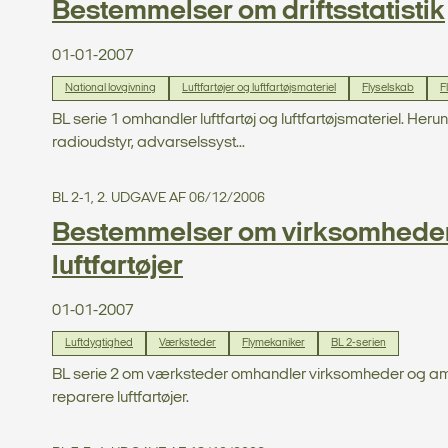
Bestemmelser om driftsstatistik
01-01-2007
National lovgivning
Luftfartøjer og luftfartøjsmateriel
Flyselskab
F
BL serie 1 omhandler luftfartøj og luftfartøjsmateriel. He
radioudstyr, advarselssyst...
BL 2-1, 2. UDGAVE AF 06/12/2006
Bestemmelser om virksomheders 
luftfartøjer
01-01-2007
Luftdygtighed
Værksteder
Flymekaniker
BL 2-serien
BL serie 2 om værksteder omhandler virksomheder og amatø
reparere luftfartøjer.