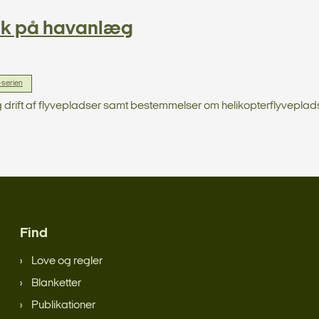
æk på havanlæg
-serien
g drift af flyvepladser samt bestemmelser om helikopterflyveplad
Find
Love og regler
Blanketter
Publikationer