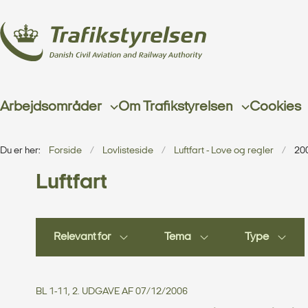
Arbejdsområder
Om Trafikstyrelsen
Cookies
Du er her:
Forside
Lovlisteside
Luftfart - Love og regler
20
Luftfart
Relevant for
Tema
Type
BL 1-11, 2. UDGAVE AF 07/12/2006