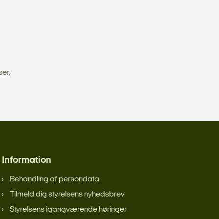
ser,
Information
Behandling af persondata
Tilmeld dig styrelsens nyhedsbrev
Styrelsens igangværende høringer