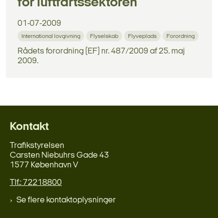
for luftfartssektoren
01-07-2009
International lovgivning
Flyselskab
Flyveplads
Forordning
Rådets forordning (EF) nr. 487/2009 af 25. maj
2009.
Kontakt
Trafikstyrelsen
Carsten Niebuhrs Gade 43
1577 København V
Tlf.: 72218800
Se flere kontaktoplysninger