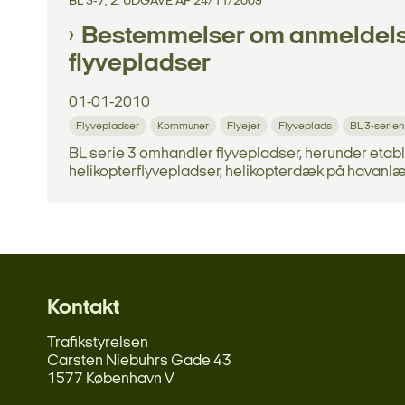
BL 3-7, 2. UDGAVE AF 24/11/2009
Bestemmelser om anmeldelse,
flyvepladser
01-01-2010
Flyvepladser
Kommuner
Flyejer
Flyveplads
BL 3-serien
BL serie 3 omhandler flyvepladser, herunder etab
helikopterflyvepladser, helikopterdæk på havanlæg, 
Kontakt
Trafikstyrelsen
Carsten Niebuhrs Gade 43
1577 København V