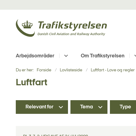
Arbejdsområder
Om Trafikstyrelsen
Du er her:
Forside
Lovlisteside
Luftfart - Love og regler
Luftfart
Relevant for
Tema
Type