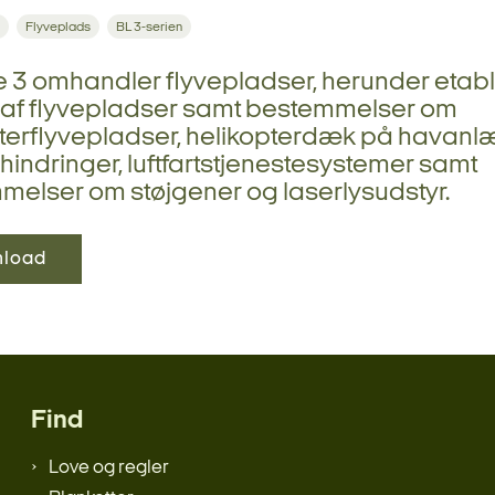
Flyveplads
BL 3-serien
e 3 omhandler flyvepladser, herunder etab
t af flyvepladser samt bestemmelser om
terflyvepladser, helikopterdæk på havanl
tshindringer, luftfartstjenestesystemer samt
elser om støjgener og laserlysudstyr.
load
Find
Love og regler