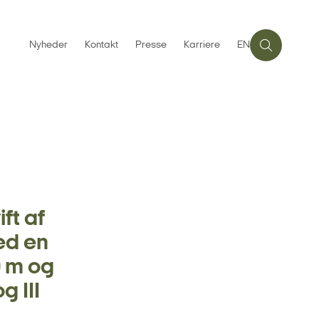
Nyheder
Kontakt
Presse
Karriere
EN
ft af
ed en
 m og
g III