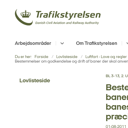
Arbejdsområder
Om Trafikstyrelsen
Du er her:
Forside
Lovlisteside
Luftfart - Love og regler
Bestemmelser om godkendelse og drift af baner der skal anve
BL 3-13, 2.
Lovlisteside
Beste
baner
banes
præci
01-08-2011