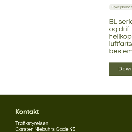
Flyvepladser
BL seri
og drif
helikop
luftfar
bestemm
Down
Kontakt
Trafikstyrelsen
Carsten Niebuhrs Gade 43