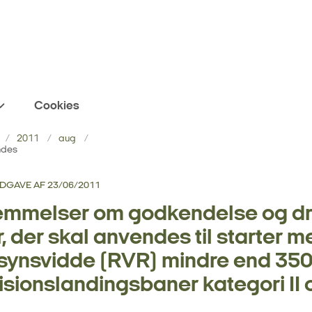
Cookies
2011
aug
ndes
 UDGAVE AF 23/06/2011
mmelser om godkendelse og dri
, der skal anvendes til starter m
ynsvidde (RVR) mindre end 350
sionslandingsbaner kategori II o