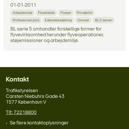
01-01-2011
Arbejdsmiljø
Flyselskab
Flyejer
Privatpilot
Professionel pilot
Kabinebesætning
Unioner
BL 5-serien
BL serie 5 omhandler forskellige former for
flyvevirksomhed herunder flyveoperationer,
støjemissioner og arbejdsmiljø.
Kontakt
Trafikstyrelsen
Carsten Niebuhrs Gade 43
1577 København V
Tlf.: 72218800
Se flere kontaktoplysninger