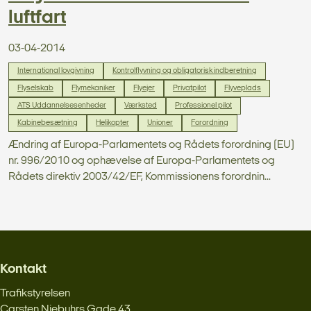
luftfart
03-04-2014
International lovgivning
Kontrolflyvning og obligatorisk indberetning
Flyselskab
Flymekaniker
Flyejer
Privatpilot
Flyveplads
ATS Uddannelsesenheder
Værksted
Professionel pilot
Kabinebesætning
Helikopter
Unioner
Forordning
Ændring af Europa-Parlamentets og Rådets forordning (EU)
nr. 996/2010 og ophævelse af Europa-Parlamentets og
Rådets direktiv 2003/42/EF, Kommissionens forordnin...
Kontakt
Trafikstyrelsen
Carsten Niebuhrs Gade 43