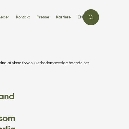
heder
Kontakt
Presse
Karriere
EN
ing af visse flyvesikkerhedsmaessige haendelser
land
 som