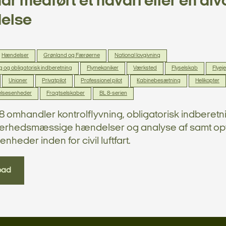
har medført et havari eller en alv
else
Hændelser
Grønland og Færøerne
National lovgivning
ng og obligatorisk indberetning
Flymekaniker
Værksted
Flyselskab
Flyeje
Unioner
Privatpilot
Professionel pilot
Kabinebesætning
Helikopter
lsesenheder
Fragtselskaber
BL 8-serien
8 omhandler kontrolflyvning, obligatorisk indberetn
kerhedsmæssige hændelser og analyse af samt op
nheder inden for civil luftfart.
oad