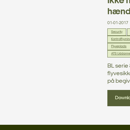
ikke 
hænd
01-01-2017
Security
Kontrolflyvni
Flyveplads
ATS Uddanne
BL serie 
flyvesik
på begive
Downl