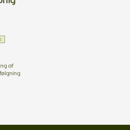
orlig
r
ing af
følgning