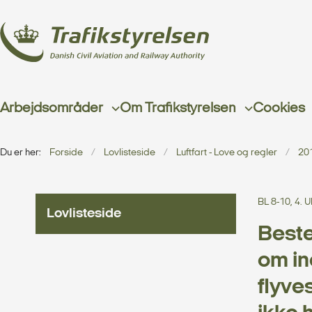
Arbejdsområder
Om Trafikstyrelsen
Cookies
Du er her:
Forside
Lovlisteside
Luftfart - Love og regler
20
BL 8-10, 4.
Lovlisteside
Beste
om in
flyv