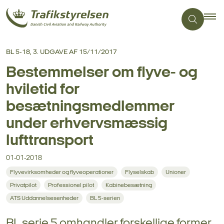
BL 5-18, 3. UDGAVE AF 15/11/2017
Bestemmelser om flyve- og
hviletid for
besætningsmedlemmer
under erhvervsmæssig
lufttransport
01-01-2018
Flyvevirksomheder og flyveoperationer
Flyselskab
Unioner
Privatpilot
Professionel pilot
Kabinebesætning
ATS Uddannelsesenheder
BL 5-serien
BL serie 5 omhandler forskellige former