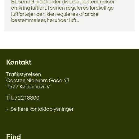
BL serie 9 indeholder diverse bestemmelser
omkring luftfart. I serien reguleres forskellige
luftfartøjer der ikke reguleres af andre
bestemmelser, herunder luft...
Kontakt
Trafikstyrelsen
Carsten Niebuhrs Gade 43
1577 København V
Tlf.: 72218800
Se flere kontaktoplysninger
Find