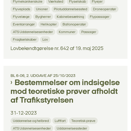
Flymekanikerskole
Værksted
Flyselskab
Flyejer
Flyveplads
Unioner
Pilotuddannelsessted
Droneoperatør
Flyvelæge
Bygherrer
Kabinebesætning
Flypassager
Eventarrangør
Helikopter
Ballonoperatør
ATS Uddannelsesenheder
Kommuner
Passager
Fragtselskaber
Lov
Lovbekendtgørelse nr. 642 af 19. maj 2025
BL 6-06, 2. UDGAVE AF 25/10/2023
Bestemmelser om indsigelse
mod teoretiske prøver afholdt
af Trafikstyrelsen
31-12-2023
Uddannelse og helbred
Luftfart
Teoretisk prøve
ATS Udannelsesenheder
Uddannelsessteder