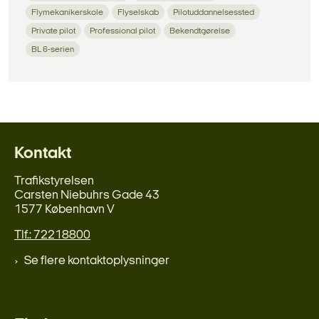
Flymekanikerskole
Flyselskab
Pilotuddannelsessted
Private pilot
Professional pilot
Bekendtgørelse
BL 6-serien
Kontakt
Trafikstyrelsen
Carsten Niebuhrs Gade 43
1577 København V
Tlf.: 72218800
Se flere kontaktoplysninger