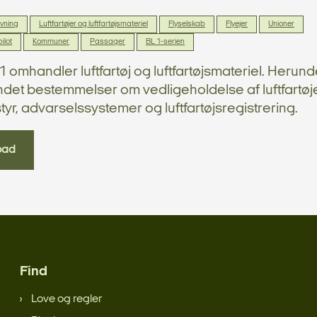
ivning
Luftfartøjer og luftfartøjsmateriel
Flyselskab
Flyejer
Unioner
ilot
Kommuner
Passager
BL 1-serien
1 omhandler luftfartøj og luftfartøjsmateriel. Herund
ndet bestemmelser om vedligeholdelse af luftfartøje
yr, advarselssystemer og luftfartøjsregistrering.
oad
Find
Love og regler