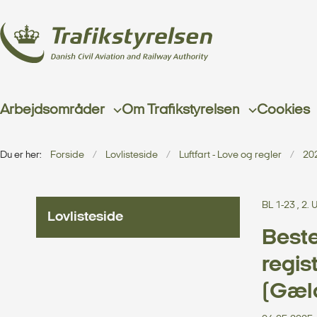
Arbejdsområder
Om Trafikstyrelsen
Cookies
Du er her:
Forside
Lovlisteside
Luftfart - Love og regler
20
BL 1-23 , 2
Lovlisteside
Beste
regis
(Gæld