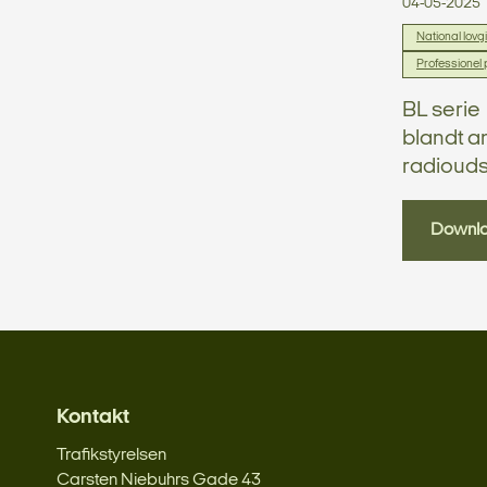
04-05-2025
National lovg
Professionel p
BL serie 
blandt a
radioudst
Downl
Kontakt
Trafikstyrelsen
Carsten Niebuhrs Gade 43