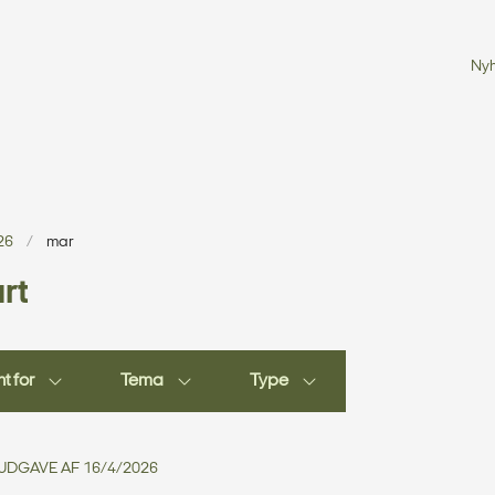
Ny
26
mar
rt
t for
Tema
Type
. UDGAVE AF 16/4/2026