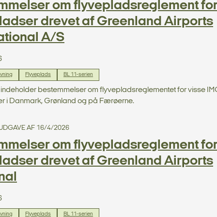
mmelser om flyvepladsreglement fo
ladser drevet af Greenland Airports
ational A/S
6
ivning
Flyveplads
BL 11-serien
1 indeholder bestemmelser om flyvepladsreglementet for visse IM
er i Danmark, Grønland og på Færøerne.
. UDGAVE AF 16/4/2026
mmelser om flyvepladsreglement fo
ladser drevet af Greenland Airports
nal
6
ivning
Flyveplads
BL 11-serien