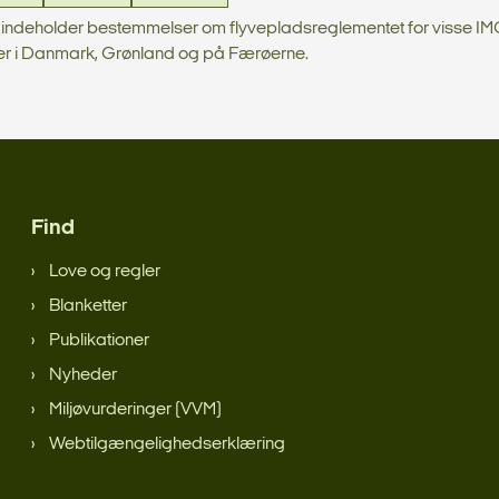
1 indeholder bestemmelser om flyvepladsreglementet for visse IM
er i Danmark, Grønland og på Færøerne.
Find
Love og regler
Blanketter
Publikationer
Nyheder
Miljøvurderinger (VVM)
Webtilgængelighedserklæring