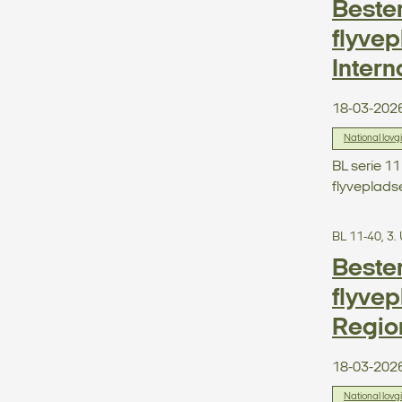
Beste
flyvep
Intern
18-03-202
National lovg
BL serie 1
flyveplads
BL 11-40, 3
Beste
flyvep
Regio
18-03-202
National lovg