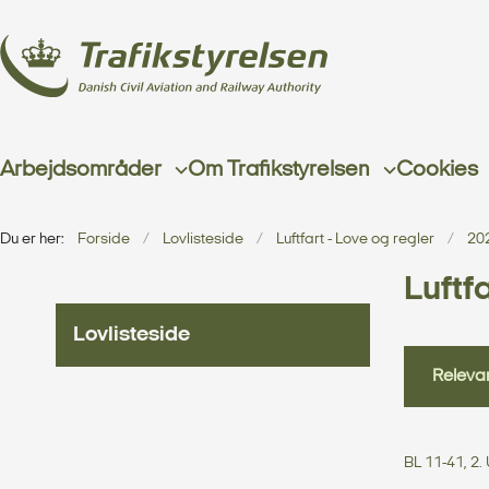
Arbejdsområder
Om Trafikstyrelsen
Cookies
Du er her:
Forside
Lovlisteside
Luftfart - Love og regler
20
Luftfa
Lovlisteside
Relevan
BL 11-41, 2