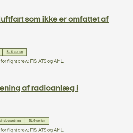
ftfart som ikke er omfattet af
BL 6-serien
for flight crew, FIS, ATS og AML.
jening af radioanlæg i
binebesætning
BL 6-serien
for flight crew, FIS, ATS og AML.