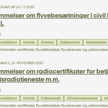
 UDGAVE AF 24/11/2025
melser om flyvebesætninger i civil lu
CL
5
 certificering
Privatpilot
Flyveplads
Professionel pilot
Kabinebesætning
omhandler certifikater, flyvetilladelser, flyvebeviser og uddannelse 
DGAVE 5, 24. NOVEMBER 2025
melser om radiocertifikater for bet
rtsradiotjeneste m.m.
5
 certificering
Privatpilot
Professionel pilot
ATS Uddannelsesenheder
Ka
omhandler certifikater, flyvetilladelser, flyvebeviser og uddannelse 