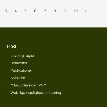
3
4
5
6
7
8
9
10
Find
Love og regler
Blanketter
Publikationer
Nyheder
Miljøvurderinger (VVM)
Webtilgængelighedserklæring