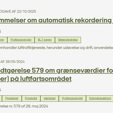
 UDGAVE AF 22/10/2025
mmelser om automatisk rekordering 
5
oner
Professionel pilot
BL 7-serien
Bekendtgørelse
omhandler lufttrafiktjeneste, herunder udøvelse og drift, anvendelse
 AF 28/05/2024
dtgørelse 579 om grænseværdier for 
r) på luftfartsområdet
5
Flyselskab
Privatpilot
Værksted
Professionel pilot
Kabinebesætning
lse nr. 579 af 28. maj 2024