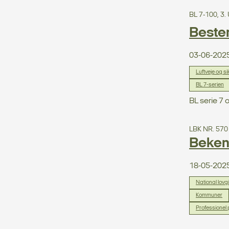
BL 7-100, 3
Beste
03-06-202
Luftveje og s
BL 7-serien
BL serie 7 
LBK NR. 570
Bekend
18-05-202
National lovg
Kommuner
Professionel p