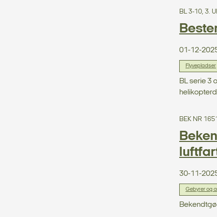
BL 3-10, 3.
Beste
01-12-202
Flyvepladser
BL serie 3 
helikopterd
BEK NR 165
Bekend
luftfa
30-11-202
Gebyrer og af
Bekendtgør