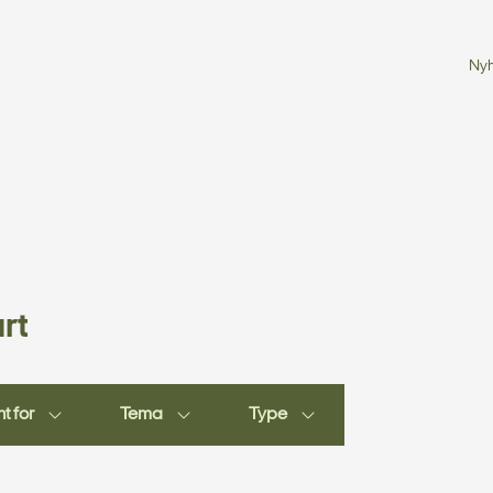
Ny
rt
t for
Tema
Type