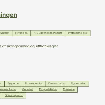
ningen
ivatpilot
Flyveplads
ATS Udannelsesenheder
Professionel pilot
e af sikringsanlæg og lufttrafikregler
ør
Bygherrer
Droneoperatør
Eventarrangør
Flymekaniker
elsesenheder
Værksted
Fragtselskaber
Flyvelæge
Bekendtgørelse