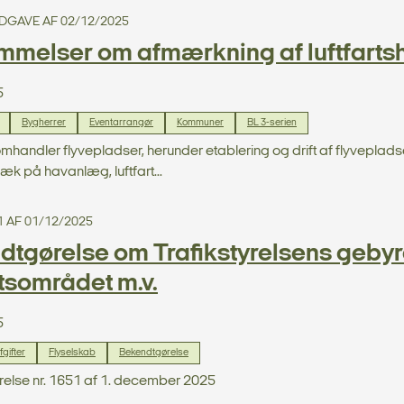
 UDGAVE AF 02/12/2025
mmelser om afmærkning af luftfartsh
5
Bygherrer
Eventarrangør
Kommuner
BL 3-serien
omhandler flyvepladser, herunder etablering og drift af flyvepla
æk på havanlæg, luftfart...
1 AF 01/12/2025
tgørelse om Trafikstyrelsens gebyre
rtsområdet m.v.
5
gifter
Flyselskab
Bekendtgørelse
else nr. 1651 af 1. december 2025