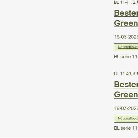
BL 11-41, 2
Bestem
Greenl
18-03-202
National lovg
BL serie 1
BL 11-40, 3
Bestem
Green
18-03-202
National lovg
BL serie 1