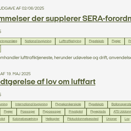
. UDGAVE AF 02/06/2025
mmelser der supplerer SERA-forord
5
ikringsanlæg
National lovgivning
Lufttrafikstyring
Flyselskab
Flyejer
Pr
omhandler lufttrafiktjeneste, herunder udøvelse og drift, anvendels
 AF 19. MAJ 2025
tgørelse af lov om luftfart
5
ivning
International lovgivning
Flymekanikerskole
Flyselskab
Ballonoperat
Flyejer
Passager
Flypassager
Privatpilot
Flyveplads
ATS Uddann
ilot
Kabinebesætning
Helikopter
Pilotuddannelsessted
Unioner
Lov