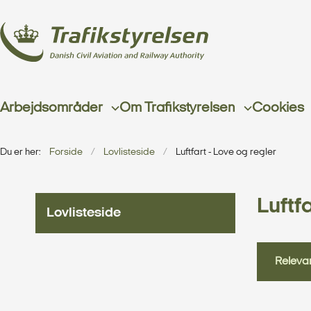
Arbejdsområder
Om Trafikstyrelsen
Cookies
Du er her:
Forside
Lovlisteside
Luftfart - Love og regler
Luftfa
Lovlisteside
Relevan