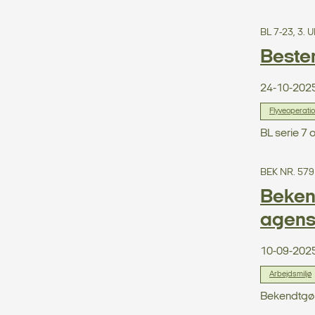
BL 7-23, 3.
Beste
24-10-202
Flyveoperati
BL serie 7 
BEK NR. 579
Beken
agense
10-09-202
Arbejdsmiljø
Bekendtgøre