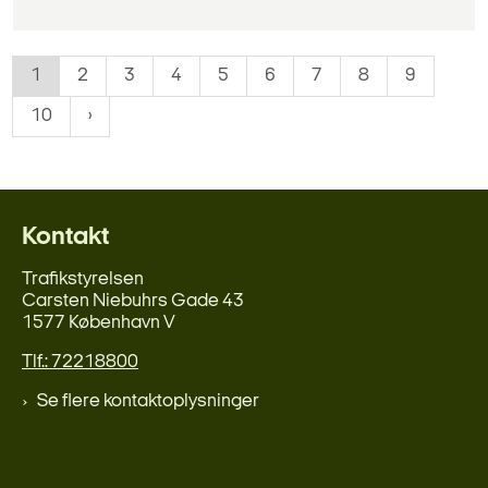
1
2
3
4
5
6
7
8
9
10
Kontakt
Trafikstyrelsen
Carsten Niebuhrs Gade 43
1577 København V
Tlf.: 72218800
Se flere kontaktoplysninger