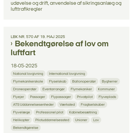
udøvelse og drift, anvendelse af sikringsanlæg og
lufttrafikregler
LBK NR. 570 AF 19. MAJ 2025
Bekendtgørelse af lov om
luftfart
18-05-2025
National lovgivning
International lovgivning
Flymekanikerskole
Flyselskab
Ballonoperatør
Bygherrer
Droneoperatør
Eventarrangør
Flymekaniker
Kommuner
Flyejer
Passager
Flypassager
Privatpilot
Flyveplads
ATS Uddannelsesenheder
Værksted
Fragtselskaber
Flyvelæge
Professionel pilot
Kabinebesætning
Helikopter
Pilotuddannelsessted
Unioner
Lov
Bekendtgørelse