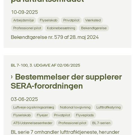
10-09-2025
Arbejdsmiljø
Flyselskab
Privatpilot
Værksted
Professionel pilot
Kabinebesætning
Bekendtgørelse
Bekendtgørelse nr. 579 af 28. maj 2024
BL 7-100, 3. UDGAVE AF 02/06/2025
Bestemmelser der supplerer
SERA-forordningen
03-06-2025
Luftveje og sikringsanlæg
National lovgivning
Lufttrafikstyring
Flyselskab
Flyejer
Privatpilot
Flyveplads
ATS Udannelsesenheder
Professionel pilot
BL 7-serien
BL serie 7 omhandler lufttrafiktjeneste, herunder