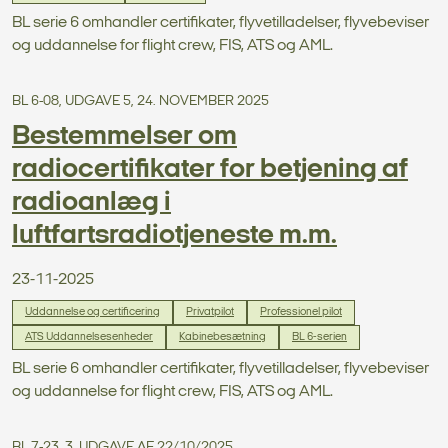
BL serie 6 omhandler certifikater, flyvetilladelser, flyvebeviser
og uddannelse for flight crew, FIS, ATS og AML.
BL 6-08, UDGAVE 5, 24. NOVEMBER 2025
Bestemmelser om
radiocertifikater for betjening af
radioanlæg i
luftfartsradiotjeneste m.m.
23-11-2025
Uddannelse og certificering
Privatpilot
Professionel pilot
ATS Uddannelsesenheder
Kabinebesætning
BL 6-serien
BL serie 6 omhandler certifikater, flyvetilladelser, flyvebeviser
og uddannelse for flight crew, FIS, ATS og AML.
BL 7-23, 3. UDGAVE AF 22/10/2025