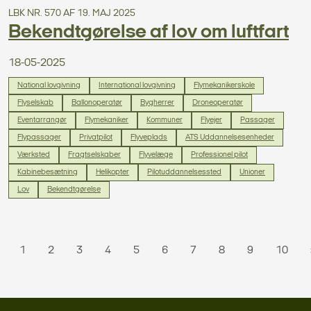
LBK NR. 570 AF 19. MAJ 2025
Bekendtgørelse af lov om luftfart
18-05-2025
National lovgivning
International lovgivning
Flymekanikerskole
Flyselskab
Ballonoperatør
Bygherrer
Droneoperatør
Eventarrangør
Flymekaniker
Kommuner
Flyejer
Passager
Flypassager
Privatpilot
Flyveplads
ATS Uddannelsesenheder
Værksted
Fragtselskaber
Flyvelæge
Professionel pilot
Kabinebesætning
Helikopter
Pilotuddannelsessted
Unioner
Lov
Bekendtgørelse
1
2
3
4
5
6
7
8
9
10