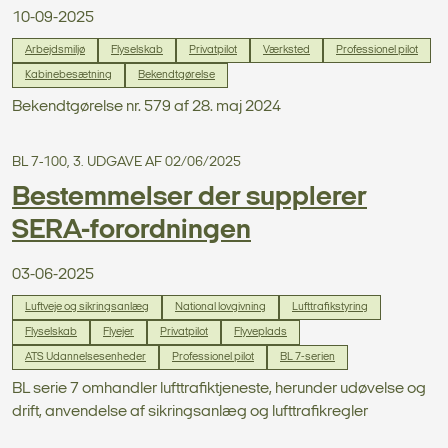
10-09-2025
Arbejdsmiljø
Flyselskab
Privatpilot
Værksted
Professionel pilot
Kabinebesætning
Bekendtgørelse
Bekendtgørelse nr. 579 af 28. maj 2024
BL 7-100, 3. UDGAVE AF 02/06/2025
Bestemmelser der supplerer
SERA-forordningen
03-06-2025
Luftveje og sikringsanlæg
National lovgivning
Lufttrafikstyring
Flyselskab
Flyejer
Privatpilot
Flyveplads
ATS Udannelsesenheder
Professionel pilot
BL 7-serien
BL serie 7 omhandler lufttrafiktjeneste, herunder udøvelse og
drift, anvendelse af sikringsanlæg og lufttrafikregler