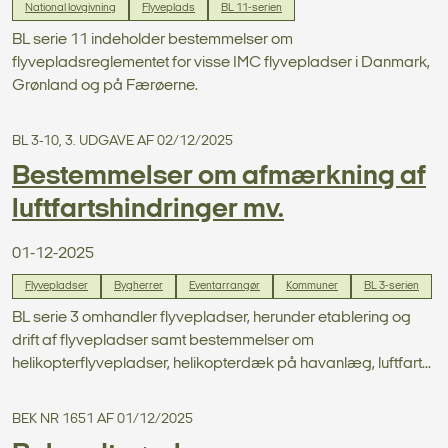
National lovgivning
Flyveplads
BL 11-serien
BL serie 11 indeholder bestemmelser om
flyvepladsreglementet for visse IMC flyvepladser i Danmark,
Grønland og på Færøerne.
BL 3-10, 3. UDGAVE AF 02/12/2025
Bestemmelser om afmærkning af
luftfartshindringer mv.
01-12-2025
Flyvepladser
Bygherrer
Eventarrangør
Kommuner
BL 3-serien
BL serie 3 omhandler flyvepladser, herunder etablering og
drift af flyvepladser samt bestemmelser om
helikopterflyvepladser, helikopterdæk på havanlæg, luftfart...
BEK NR 1651 AF 01/12/2025