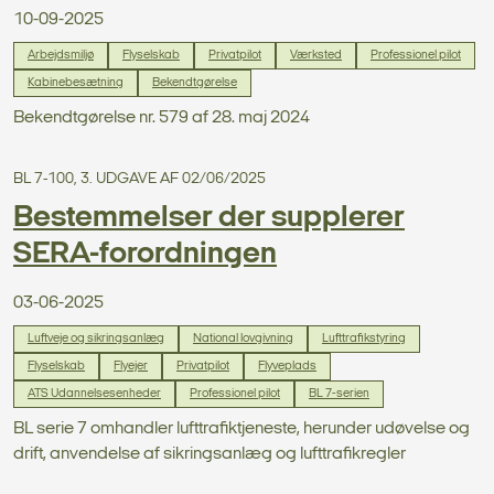
10-09-2025
Arbejdsmiljø
Flyselskab
Privatpilot
Værksted
Professionel pilot
Kabinebesætning
Bekendtgørelse
Bekendtgørelse nr. 579 af 28. maj 2024
BL 7-100, 3. UDGAVE AF 02/06/2025
Bestemmelser der supplerer
SERA-forordningen
03-06-2025
Luftveje og sikringsanlæg
National lovgivning
Lufttrafikstyring
Flyselskab
Flyejer
Privatpilot
Flyveplads
ATS Udannelsesenheder
Professionel pilot
BL 7-serien
BL serie 7 omhandler lufttrafiktjeneste, herunder udøvelse og
drift, anvendelse af sikringsanlæg og lufttrafikregler