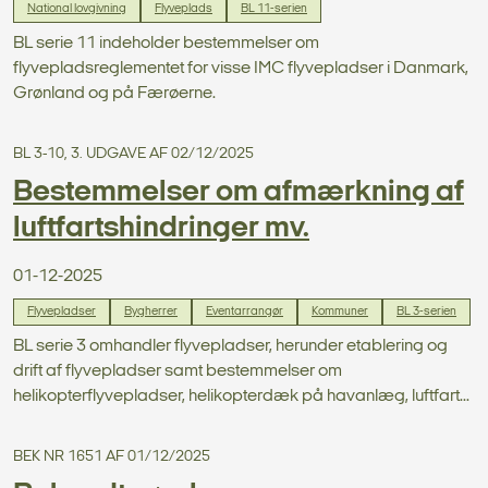
National lovgivning
Flyveplads
BL 11-serien
BL serie 11 indeholder bestemmelser om
flyvepladsreglementet for visse IMC flyvepladser i Danmark,
Grønland og på Færøerne.
BL 3-10, 3. UDGAVE AF 02/12/2025
Bestemmelser om afmærkning af
luftfartshindringer mv.
01-12-2025
Flyvepladser
Bygherrer
Eventarrangør
Kommuner
BL 3-serien
BL serie 3 omhandler flyvepladser, herunder etablering og
drift af flyvepladser samt bestemmelser om
helikopterflyvepladser, helikopterdæk på havanlæg, luftfart...
BEK NR 1651 AF 01/12/2025