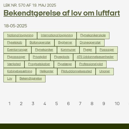
LBK NR. 570 AF 19. MAJ 2025
Bekendtgørelse af lov om luftfart
18-05-2025
National lovgivning
International lovgivning
Flymekanikerskole
Flyselskab
Ballonoperatør
Bygherrer
Droneoperatør
Eventarrangør
Flymekaniker
Kommuner
Flyejer
Passager
Flypassager
Privatpilot
Flyveplads
ATS Uddannelsesenheder
Værksted
Fragtselskaber
Flyvelæge
Professionel pilot
Kabinebesætning
Helikopter
Pilotuddannelsessted
Unioner
Lov
Bekendtgørelse
1
2
3
4
5
6
7
8
9
10