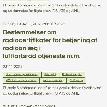
BL serie 6 omhandler certifikater, flyvetilladelser, flyvebeviser
og uddannelse for flight crew, FIS, ATS og AML.
BL 6-08, UDGAVE 5, 24. NOVEMBER 2025
Bestemmelser om
radiocertifikater for betjening af
radioanlæg i
luftfartsradiotjeneste m.m.
23-11-2025
Uddannelse og certificering
Privatpilot
Professionel pilot
ATS Uddannelsesenheder
Kabinebesætning
BL 6-serien
BL serie 6 omhandler certifikater, flyvetilladelser, flyvebeviser
og uddannelse for flight crew, FIS, ATS og AML.
BL 7-23, 3. UDGAVE AF 22/10/2025