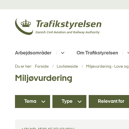
Arbejdsområder
Om Trafikstyrelsen
Du er her:
Forside
Lovlisteside
Miljøvurdering - Love og
Miljøvurdering
Tema
Type
Relevant for