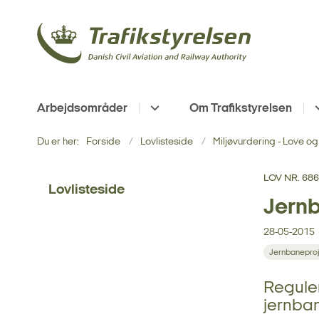
Arbejdsområder
Om Trafikstyrelsen
Du er her:
Forside
Lovlisteside
Miljøvurdering - Love og
LOV NR. 686
Lovlisteside
Jern
28-05-2015
Jernbaneproj
Reguler
jernban