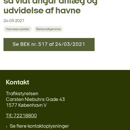
så vidt angår anlæg og
udvidelse af havne
24-03-2021
Havneprojekter
Bekendtgørelse
Se BEK nr. 517 af 24/03/2021
Kontakt
Trafikstyrelsen
Carsten Niebuhrs Gade 43
1577 København V
Tlf.: 72218800
Se flere kontaktoplysninger