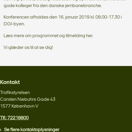
gode kolleger fra den danske jernbanebranche.
Konferencen afholdes den 16. januar 2019 kl. 09.00-17.30 i
DGI-byen.
Læs mere om programmet og tilmelding her.
Vi glæder os til at se dig!
Kontakt
Trafikstyrelsen
Carsten Niebuhrs Gade 43
1577 København V
Tlf.: 72218800
Se flere kontaktoplysninger