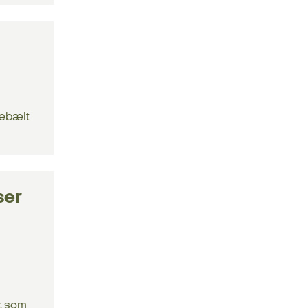
rebælt
ser
r, som