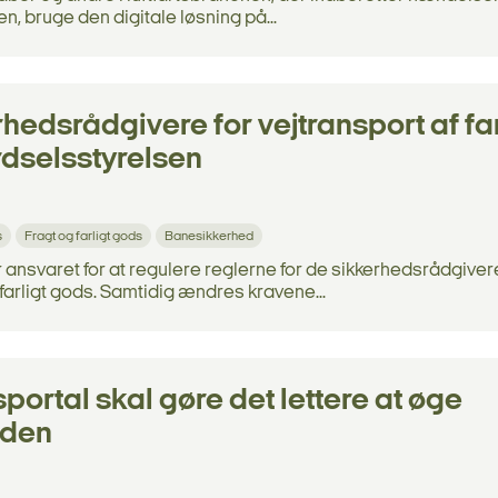
en, bruge den digitale løsning på...
hedsrådgivere for vejtransport af far
ærdselsstyrelsen
s
Fragt og farligt gods
Banesikkerhed
ansvaret for at regulere reglerne for de sikkerhedsrådgiver
farligt gods. Samtidig ændres kravene...
portal skal gøre det lettere at øge
eden