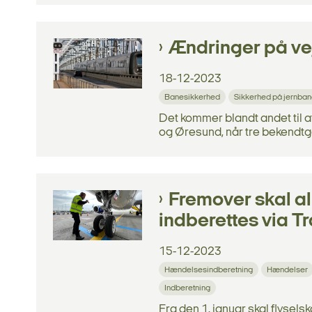
Ændringer på vej
18-12-2023
Banesikkerhed
Sikkerhed på jernba
Det kommer blandt andet til a
og Øresund, når tre bekendtgø
Fremover skal a
indberettes via T
15-12-2023
Hændelsesindberetning
Hændelser
Indberetning
Fra den 1. januar skal flysel