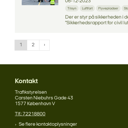
06-12-2023
Tilsyn
Luftfart
Flyvepladser
St
Der er styr på sikkerheden i 
”Sikkerhedsrapport for civil luft
1
2
Kontakt
Trafikstyrelsen
Carsten Niebuhrs Gade 43
1577 København V
Tlf.: 72218800
Se flere kontaktoplysninger