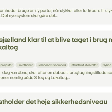
omheder bruge en ny portal, når ulykker eller forløbere til uly
. Det nye system skal gøre det...
sjælland klar til at blive taget i brug
kaltog
projekter
Privatbaner
Jernbanevirksomhed
Infrastrukturforvalter
Nyhed
i dag kan åbne, sker efter en dobbelt ibrugtagningstilladelse
jener nemlig både S-tog og Lokaltog,...
astholder det høje sikkerhedsniveau