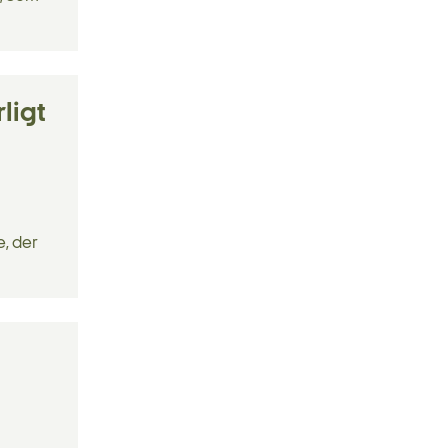
ligt
e, der