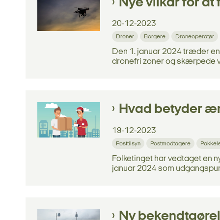
Nye vilkår for at
20-12-2023
Droner
Borgere
Droneoperatør
Den 1. januar 2024 træder en
dronefri zoner og skærpede vilk
Hvad betyder æn
19-12-2023
Posttilsyn
Postmodtagere
Pakkel
Folketinget har vedtaget en n
januar 2024 som udgangspunkt b
Ny bekendtgørels