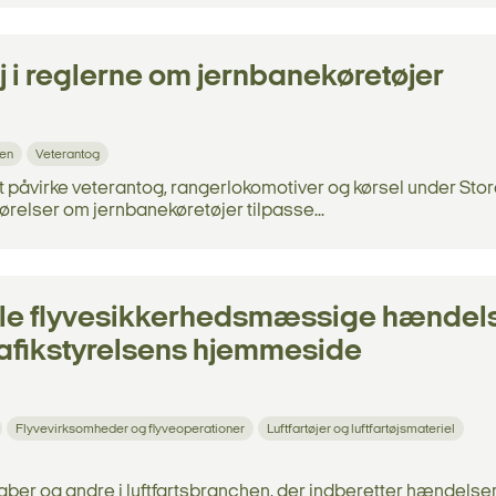
 i reglerne om jernbanekøretøjer
nen
Veterantog
t påvirke veterantog, rangerlokomotiver og kørsel under Sto
relser om jernbanekøretøjer tilpasse...
lle flyvesikkerhedsmæssige hændel
rafikstyrelsens hjemmeside
Flyvevirksomheder og flyveoperationer
Luftfartøjer og luftfartøjsmateriel
skaber og andre i luftfartsbranchen, der indberetter hændelse