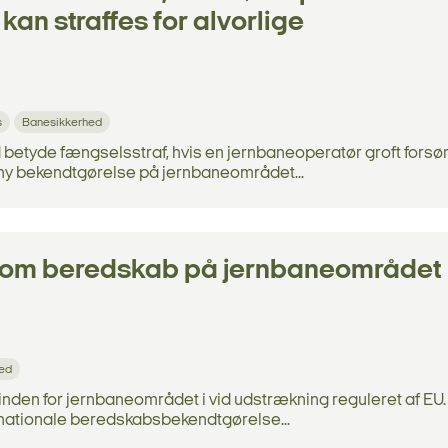
an straffes for alvorlige
s
Banesikkerhed
ld betyde fængselsstraf, hvis en jernbaneoperatør groft for
n ny bekendtgørelse på jernbaneområdet...
 om beredskab på jernbaneområdet
ed
nden for jernbaneområdet i vid udstrækning reguleret af EU.
n nationale beredskabsbekendtgørelse...