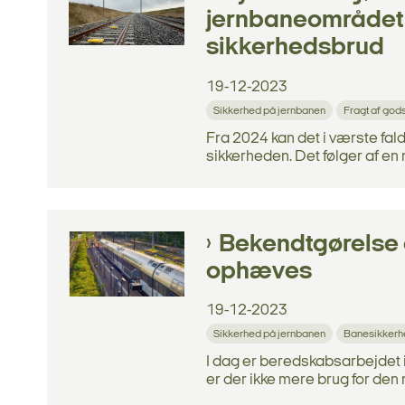
jernbaneområdet k
sikkerhedsbrud
19-12-2023
Sikkerhed på jernbanen
Fragt af god
Fra 2024 kan det i værste fa
sikkerheden. Det følger af e
Bekendtgørelse
ophæves
19-12-2023
Sikkerhed på jernbanen
Banesikkerh
I dag er beredskabsarbejdet i
er der ikke mere brug for de