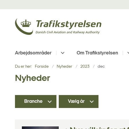
Arbejdsområder
Om Trafikstyrelsen
Du er her:
Forside
Nyheder
2023
dec
Nyheder
Branche
Vælg år