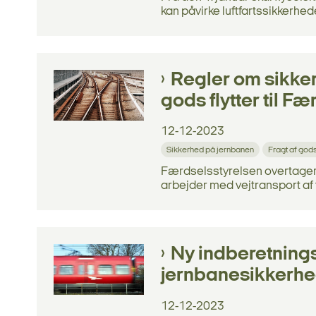
kan påvirke luftfartssikkerhed
Regler om sikker
gods flytter til F
12-12-2023
Sikkerhed på jernbanen
Fragt af god
Færdselsstyrelsen overtager 
arbejder med vejtransport af 
Ny indberetnings
jernbanesikkerh
12-12-2023