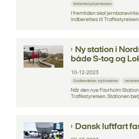
Sikkerhed på jernbanen
I fremtiden skal jernbanevirks
indberettes til Trafikstyrelsen
Ny station i Nord
både S-tog og Lo
10-12-2023
Godkendelse- og tilladelse
Jernbane
Når den nye Favrholm Station 
Trafikstyrelsen. Stationen bet
Dansk luftfart f