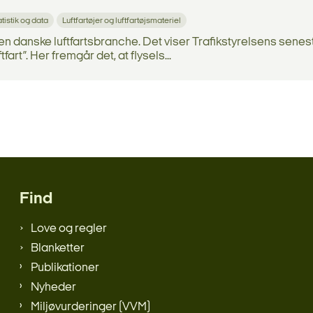
atistik og data
Luftfartøjer og luftfartøjsmateriel
den danske luftfartsbranche. Det viser Trafikstyrelsens senes
fart”. Her fremgår det, at flysels...
Find
Love og regler
Blanketter
Publikationer
Nyheder
Miljøvurderinger (VVM)