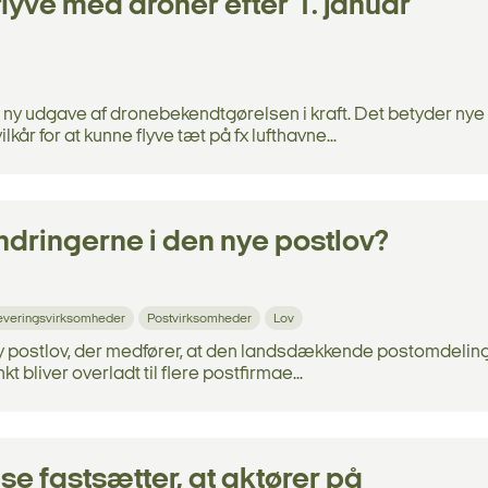
 flyve med droner efter 1. januar
 ny udgave af dronebekendtgørelsen i kraft. Det betyder nye
år for at kunne flyve tæt på fx lufthavne...
dringerne i den nye postlov?
everingsvirksomheder
Postvirksomheder
Lov
y postlov, der medfører, at den landsdækkende postomdeling 
liver overladt til flere postfirmae...
e fastsætter, at aktører på