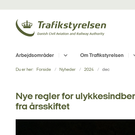
Arbejdsområder
Om Trafikstyrelsen
Du er her:
Forside
Nyheder
2024
dec
Nye regler for ulykkesindb
fra årsskiftet