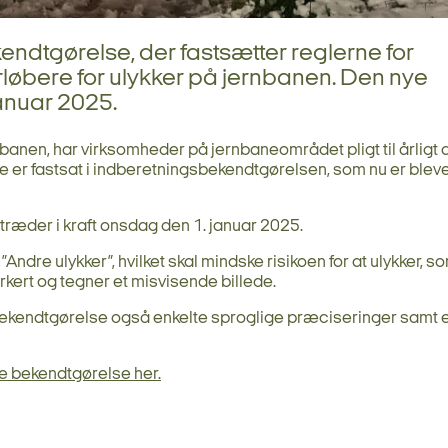
endtgørelse, der fastsætter reglerne for
rløbere for ulykker på jernbanen. Den nye
januar 2025.
rnbanen, har virksomheder på jernbaneområdet pligt til årligt 
 er fastsat i indberetningsbekendtgørelsen, som nu er blev
ræder i kraft onsdag den 1. januar 2025.
Andre ulykker”, hvilket skal mindske risikoen for at ulykker, s
orkert og tegner et misvisende billede.
ekendtgørelse også enkelte sproglige præciseringer samt 
e bekendtgørelse her.