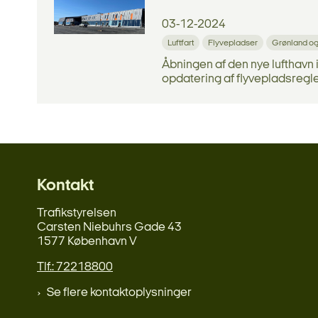
03-12-2024
Luftfart
Flyvepladser
Grønland o
Åbningen af den nye lufthavn 
opdatering af flyvepladsregle
Kontakt
Trafikstyrelsen
Carsten Niebuhrs Gade 43
1577 København V
Tlf.: 72218800
Se flere kontaktoplysninger