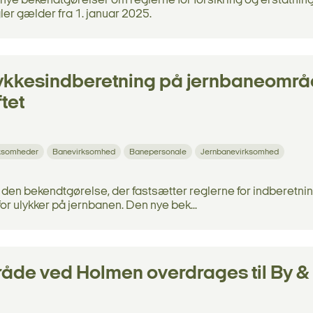
o nye bekendtgørelser om reglerne for forsikring og erstatnin
er gælder fra 1. januar 2025.
ulykkesindberetning på jernbaneområ
tet
rksomheder
Banevirksomhed
Banepersonale
Jernbanevirksomhed
 den bekendtgørelse, der fastsætter reglerne for indberetnin
or ulykker på jernbanen. Den nye bek...
åde ved Holmen overdrages til By &