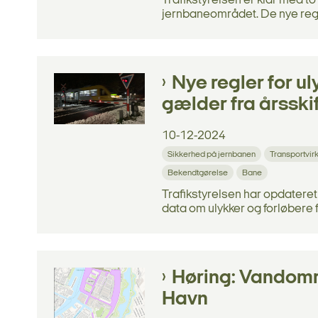
Trafikstyrelsen er klar med t
jernbaneområdet. De nye regl
Nye regler for 
gælder fra årsskif
10-12-2024
Sikkerhed på jernbanen
Transportvi
Bekendtgørelse
Bane
Trafikstyrelsen har opdateret
data om ulykker og forløbere f
Høring: Vandomr
Havn