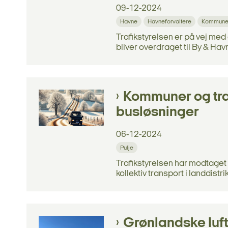
09-12-2024
Havne
Havneforvaltere
Kommuner 
Trafikstyrelsen er på vej me
bliver overdraget til By & Havn
Kommuner og traf
busløsninger
06-12-2024
Pulje
Trafikstyrelsen har modtaget 
kollektiv transport i landdistri
Grønlandske luf