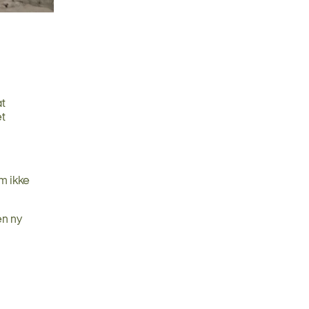
at
et
om ikke
en ny