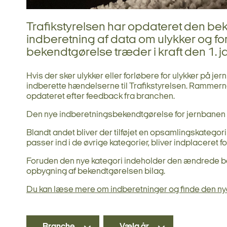
Trafikstyrelsen har opdateret den bek
indberetning af data om ulykker og fo
bekendtgørelse træder i kraft den 1. 
Hvis der sker ulykker eller forløbere for ulykker på je
indberette hændelserne til Trafikstyrelsen. Rammerne
opdateret efter feedback fra branchen.
Den nye indberetningsbekendtgørelse for jernbanen t
Blandt andet bliver der tilføjet en opsamlingskategori ”
passer ind i de øvrige kategorier, bliver indplaceret f
Foruden den nye kategori indeholder den ændrede b
opbygning af bekendtgørelsen bilag.
Du kan læse mere om indberetninger og finde den ny
Branche
Vælg år