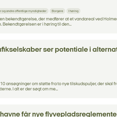
og andre offentlige myndigheder
Borgere
I høring
d en bekendtgørelse, der medfører at et vandareal ved Holme
. Bekendtgørelsen er i høring til den...
ikselskaber ser potentiale i alterna
10 ansøgninger om støtte fra to nye tilskudspuljer, der skal
kterne. I alt er der søgt om me...
thavne får nye flyvepladsreglemente