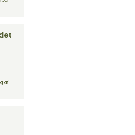
g på
det
g af