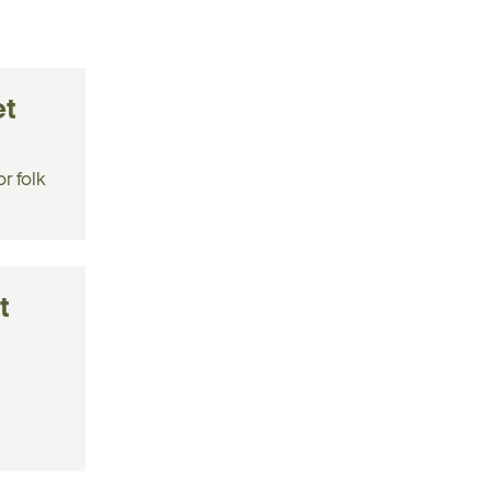
et
r folk
t