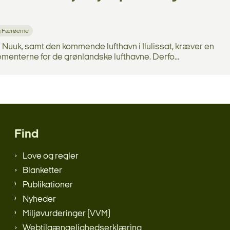
g Færøerne
i Nuuk, samt den kommende lufthavn i Ilulissat, kræver en
menterne for de grønlandske lufthavne. Derfo...
Find
Love og regler
Blanketter
Publikationer
Nyheder
Miljøvurderinger (VVM)
Webtilgængelighedserklæring