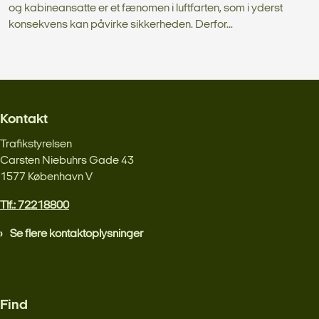
og kabineansatte er et fænomen i luftfarten, som i yderst
konsekvens kan påvirke sikkerheden. Derfor...
Kontakt
Trafikstyrelsen
Carsten Niebuhrs Gade 43
1577 København V
Tlf.: 72218800
Se flere kontaktoplysninger
Find