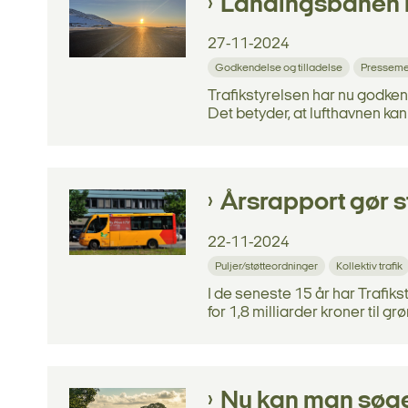
Landingsbanen i
27-11-2024
Godkendelse og tilladelse
Presseme
Trafikstyrelsen har nu godke
Det betyder, at lufthavnen kan 
Årsrapport gør s
22-11-2024
Puljer/støtteordninger
Kollektiv trafik
I de seneste 15 år har Trafiks
for 1,8 milliarder kroner til grø
Nu kan man søge t