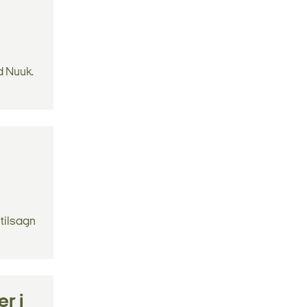
d Nuuk.
 tilsagn
r i