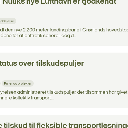
 Nuuks nye Lufthavn er godkendt
ddelelse
ndt den nye 2.200 meter landingsbane i Grønlands hovedsta
åbne for atlanttrafik senere i dag d...
tatus over tilskudspuljer
Puljer og projekter
tyrelsen administreret tilskudspuljer, der tilsammen har givet
nnere kollektiv transport....
ilskud til fleksible transportløsninge