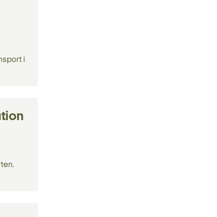
nsport i
tion
ten.