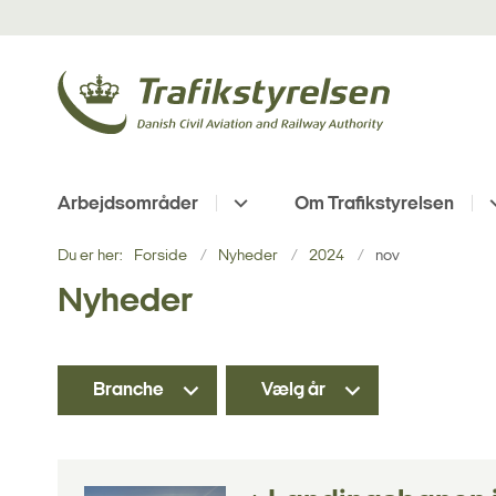
Arbejdsområder
Om Trafikstyrelsen
Du er her:
Forside
Nyheder
2024
nov
Nyheder
Branche
Vælg år