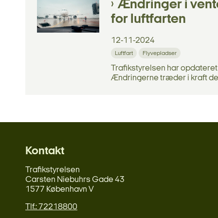
Ændringer i ven
for luftfarten
12-11-2024
Luftfart
Flyvepladser
Trafikstyrelsen har opdateret
Ændringerne træder i kraft den
Kontakt
Trafikstyrelsen
Carsten Niebuhrs Gade 43
1577 København V
Tlf.: 72218800