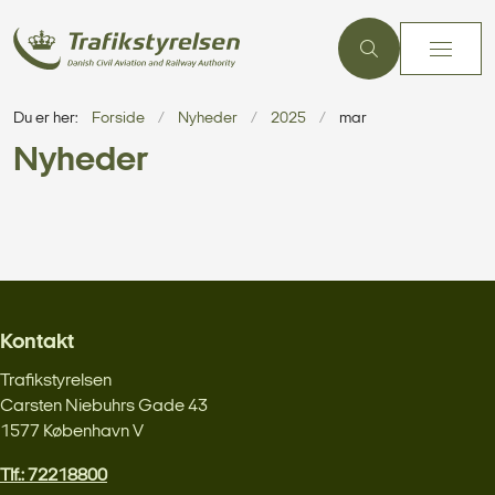
Du er her:
Forside
Nyheder
2025
mar
Nyheder
Kontakt
Trafikstyrelsen
Carsten Niebuhrs Gade 43
1577 København V
Tlf.: 72218800