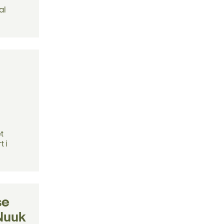
al
et
t i
se
 Nuuk