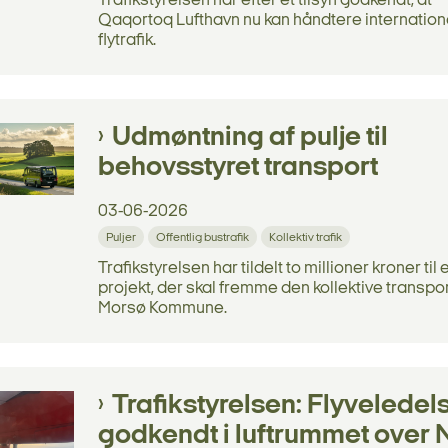
Trafikstyrelsen har efter et tilsyn godkendt, at
Qaqortoq Lufthavn nu kan håndtere internation
flytrafik.
Udmøntning af pulje til
behovsstyret transport
03-06-2026
Puljer
Offentlig bustrafik
Kollektiv trafik
Trafikstyrelsen har tildelt to millioner kroner til 
projekt, der skal fremme den kollektive transpor
Morsø Kommune.
Trafikstyrelsen: Flyveledel
godkendt i luftrummet over