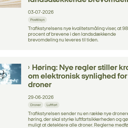
landsdækkende brevomdel
03-07-2026
Posttilsyn
Trafikstyrelsens nye kvalitetsmåling viser, at 98
procent af brevene i den landsdækkende
brevomdeling nu leveres til tiden.
Høring: Nye regler stiller kr
om elektronisk synlighed for
droner
29-06-2026
Droner
Luftfart
Trafikstyrelsen sender nu en række nye dronere
høring, der skal styrke luftfartsikkerheden og g
muligt at detektere alle droner. Reglerne medfør