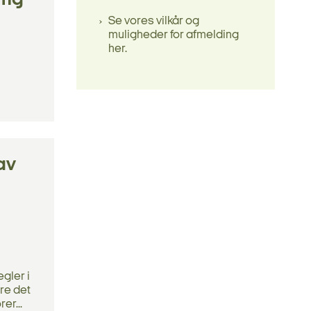
ing
Se vores vilkår og
muligheder for afmelding
her.
av
gler i
øre det
er...