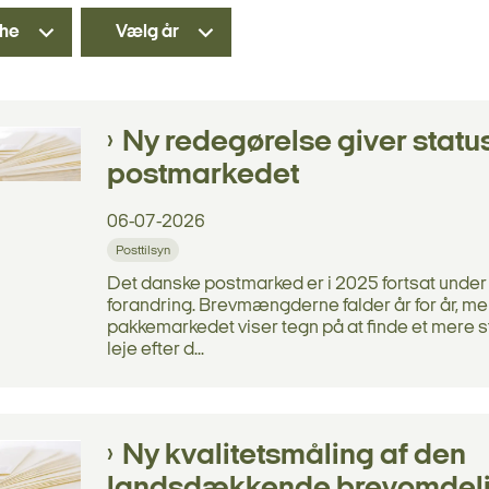
he
Vælg år
Ny redegørelse giver statu
postmarkedet
06-07-2026
Posttilsyn
Det danske postmarked er i 2025 fortsat under
forandring. Brevmængderne falder år for år, m
pakkemarkedet viser tegn på at finde et mere st
leje efter d...
Ny kvalitetsmåling af den