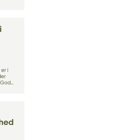
i
er i
der
 God...
rhed