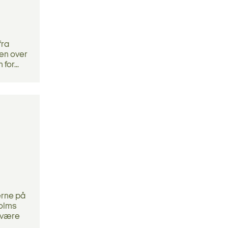
fra
ken over
for...
rne på
holms
r være