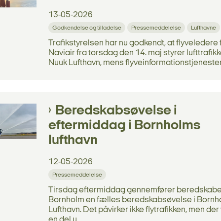
13-05-2026
Godkendelse og tilladelse
Pressemeddelelse
Lufthavne
Trafikstyrelsen har nu godkendt, at flyveledere 
Naviair fra torsdag den 14. maj styrer lufttrafik
Nuuk Lufthavn, mens flyveinformationstjenesten 
Beredskabsøvelse i
eftermiddag i Bornholms
lufthavn
12-05-2026
Pressemeddelelse
Tirsdag eftermiddag gennemfører beredskabe
Bornholm en fælles beredskabsøvelse i Born
Lufthavn. Det påvirker ikke flytrafikken, men de
en del u...