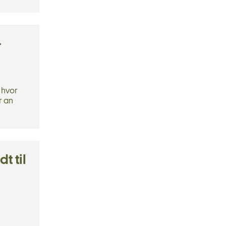
–
 hvor
r an
t til