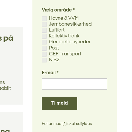
Vælg område *
Havne & VVM
Jernbanesikkerhed
Luftfart
Kollektiv trafik
s på
Generelle nyheder
Post
CEF Transport
NIS2
E-mail *
ens
abilt
Tilmeld
Felter med (*) skal udfyldes