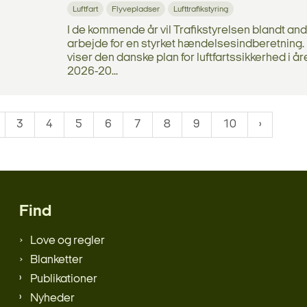
Luftfart
Flyvepladser
Lufttrafikstyring
I de kommende år vil Trafikstyrelsen blandt an
arbejde for en styrket hændelsesindberetning.
viser den danske plan for luftfartssikkerhed i å
2026-20...
3
4
5
6
7
8
9
10
Find
Love og regler
Blanketter
Publikationer
Nyheder