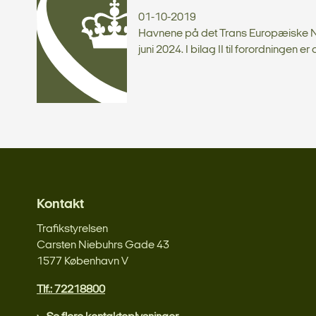
01-10-2019
Havnene på det Trans Europæiske Net
juni 2024. I bilag II til forordningen er 
Kontakt
Trafikstyrelsen
Carsten Niebuhrs Gade 43
1577 København V
Tlf.: 72218800