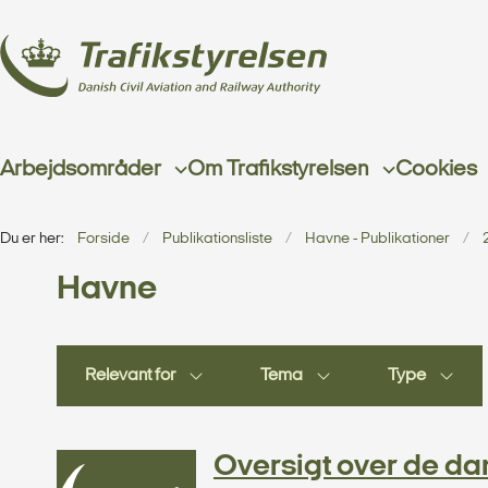
Arbejdsområder
Om Trafikstyrelsen
Cookies
Du er her:
Forside
Publikationsliste
Havne - Publikationer
Havne
Relevant for
Tema
Type
Oversigt over de d