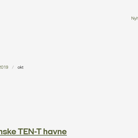
Ny
2019
okt
anske TEN-T havne