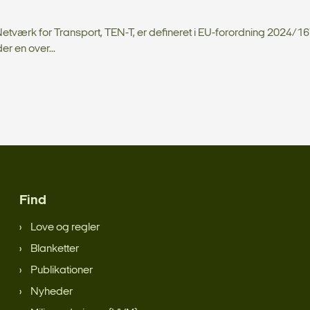
værk for Transport, TEN-T, er defineret i EU-forordning 2024/16
der en over...
Find
Love og regler
Blanketter
Publikationer
Nyheder