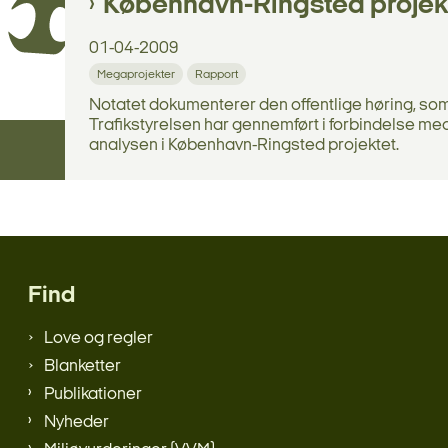
København-Ringsted projek
01-04-2009
Megaprojekter
Rapport
Notatet dokumenterer den offentlige høring, so
Trafikstyrelsen har gennemført i forbindelse m
analysen i København-Ringsted projektet.
Find
Love og regler
Blanketter
Publikationer
Nyheder