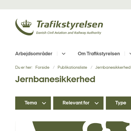
Arbejdsområder
Om Trafikstyrelsen
Du er her:
Forside
Publikationsliste
Jernbanesikkerhed 
Jernbanesikkerhed
Tema
Relevant for
Type