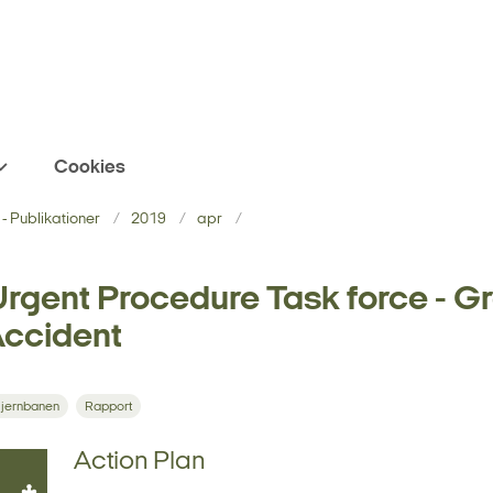
Cookies
- Publikationer
2019
apr
rgent Procedure Task force - G
Accident
 jernbanen
Rapport
Action Plan