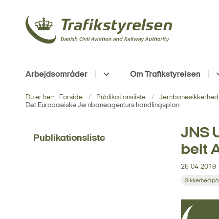
Arbejdsområder
Om Trafikstyrelsen
Du er her:
Forside
Publikationsliste
Jernbanesikkerhed 
Det Europaeiske Jernbaneagenturs handlingsplan
JNS U
Publikationsliste
belt 
26-04-2019
Sikkerhed på