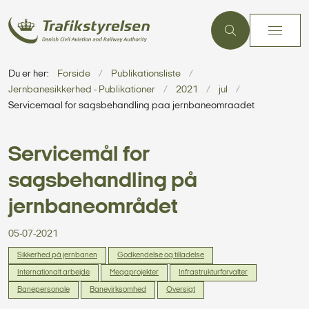
Du er her:
Forside
Publikationsliste
Jernbanesikkerhed - Publikationer
2021
jul
Servicemaal for sagsbehandling paa jernbaneomraadet
Servicemål for
sagsbehandling på
jernbaneområdet
05-07-2021
Sikkerhed på jernbanen
Godkendelse og tilladelse
Internationalt arbejde
Megaprojekter
Infrastrukturforvalter
Banepersonale
Banevirksomhed
Oversigt