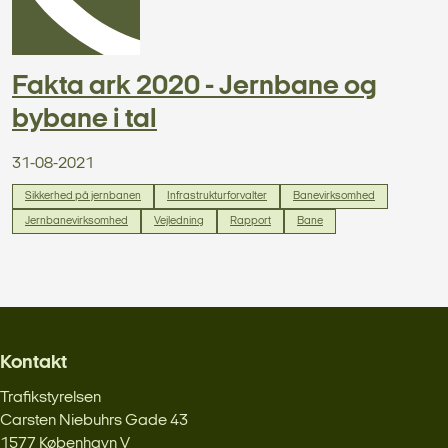
Fakta ark 2020 - Jernbane og
bybane i tal
31-08-2021
Sikkerhed på jernbanen
Infrastrukturforvalter
Banevirksomhed
Jernbanevirksomhed
Vejledning
Rapport
Bane
Kontakt
Trafikstyrelsen
Carsten Niebuhrs Gade 43
1577 København V