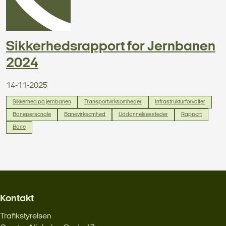
Sikkerhedsrapport for Jernbanen
2024
14-11-2025
Sikkerhed på jernbanen
Transportvirksomheder
Infrastrukturforvalter
Banepersonale
Banevirksomhed
Uddannelsessteder
Rapport
Bane
Kontakt
Trafikstyrelsen