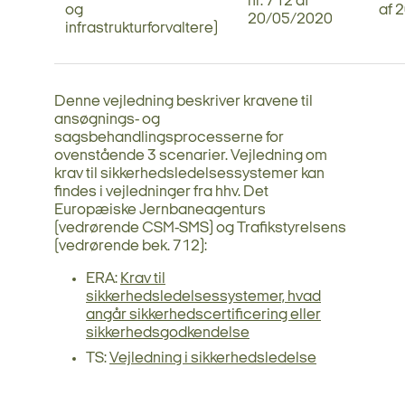
nr. 712 af
og
af 
20/05/2020
infrastrukturforvaltere)
Denne vejledning beskriver kravene til
ansøgnings- og
sagsbehandlingsprocesserne for
ovenstående 3 scenarier. Vejledning om
krav til sikkerhedsledelsessystemer kan
findes i vejledninger fra hhv. Det
Europæiske Jernbaneagenturs
(vedrørende CSM-SMS) og Trafikstyrelsens
(vedrørende bek. 712):
ERA:
Krav til
sikkerhedsledelsessystemer, hvad
angår sikkerhedscertificering eller
sikkerhedsgodkendelse
TS:
Vejledning i sikkerhedsledelse