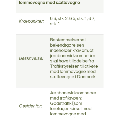
lommevogne med sættevogne
§ 3, stk. 2, § 5, stk. 1, § 7,
Kravpunkter:
stk. 1
Bestemmelserne i
bekendtgørelsen
indeholder krav om, at
jernbanevirksomheder
Beskrivelse:
skal have tilladelse fra
Trafikstyrelsen til at køre
med lommevogne med
sættevogne i Danmark.
Jernbanevirksomheder
med trafiktypen:
Godstrafik (som
Gælder for:
foretager kørsel med
lommevogne med