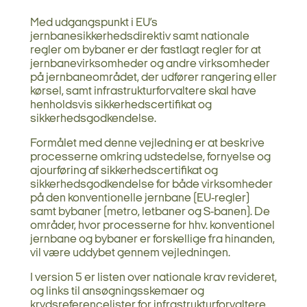
Med udgangspunkt i EU’s
jernbanesikkerhedsdirektiv samt nationale
regler om bybaner er der fastlagt regler for at
jernbanevirksomheder og andre virksomheder
på jernbaneområdet, der udfører rangering eller
kørsel, samt infrastrukturforvaltere skal have
henholdsvis sikkerhedscertifikat og
sikkerhedsgodkendelse.
Formålet med denne vejledning er at beskrive
processerne omkring udstedelse, fornyelse og
ajourføring af sikkerhedscertifikat og
sikkerhedsgodkendelse for både virksomheder
på den konventionelle jernbane (EU-regler)
samt bybaner (metro, letbaner og S-banen). De
områder, hvor processerne for hhv. konventionel
jernbane og bybaner er forskellige fra hinanden,
vil være uddybet gennem vejledningen.
I version 5 er listen over nationale krav revideret,
og links til ansøgningsskemaer og
krydsreferencelister for infrastrukturforvaltere