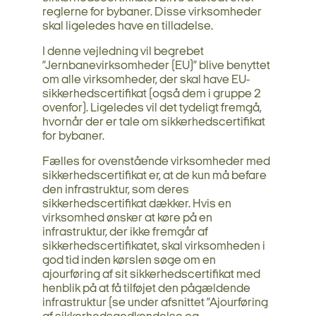
reglerne for bybaner. Disse virksomheder
skal ligeledes have en tilladelse.
I denne vejledning vil begrebet
”Jernbanevirksomheder (EU)” blive benyttet
om alle virksomheder, der skal have EU-
sikkerhedscertifikat (også dem i gruppe 2
ovenfor). Ligeledes vil det tydeligt fremgå,
hvornår der er tale om sikkerhedscertifikat
for bybaner.
Fælles for ovenstående virksomheder med
sikkerhedscertifikat er, at de kun må befare
den infrastruktur, som deres
sikkerhedscertifikat dækker. Hvis en
virksomhed ønsker at køre på en
infrastruktur, der ikke fremgår af
sikkerhedscertifikatet, skal virksomheden i
god tid inden kørslen søge om en
ajourføring af sit sikkerhedscertifikat med
henblik på at få tilføjet den pågældende
infrastruktur (se under afsnittet ”Ajourføring