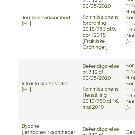
nr. 712 af
for
20/05/2020
9. 
Kommissionens
Jernbanevirksomhed
Kom
forordning
(EU)
for
2018/763 af 9.
16.
april 2018
Nat
(Praktiske
(se
Ordninger)
Kom
Bekendtgørelse
for
nr. 712 af
9. 
20/05/2020
Infrastrukturforvalter
Kom
Kommissionens
(EU)
for
Henstilling
16.
2019/780 af 16.
Nat
maj 2019
(se
Bybane
Bekendtgørelse
(jernbanevirksomheder
Bek