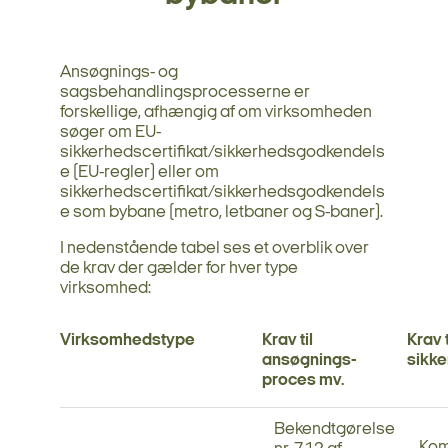
Ansøgnings- og
sagsbehandlingsprocesserne er
forskellige, afhængig af om virksomheden
søger om EU-
sikkerhedscertifikat/sikkerhedsgodkendels
e (EU-regler) eller om
sikkerhedscertifikat/sikkerhedsgodkendels
e som bybane (metro, letbaner og S-baner).
I nedenstående tabel ses et overblik over
de krav der gælder for hver type
virksomhed:
Virksomhedstype
Krav til
Krav t
ansøgnings-
sikk
proces mv.
Bekendtgørelse
Kom