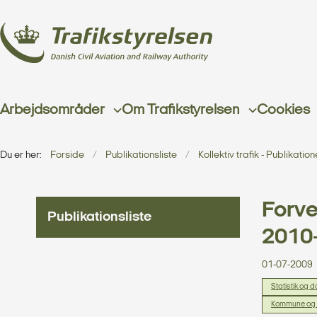
Arbejdsområder
Om Trafikstyrelsen
Cookies
Du er her:
Forside
Publikationsliste
Kollektiv trafik - Publikation
Forve
Publikationsliste
2010
01-07-2009
Statistik og 
Kommune og a