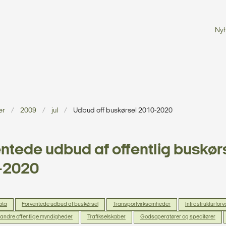
Ny
er
2009
jul
Udbud off buskørsel 2010-2020
ntede udbud af offentlig buskør
-2020
data
Forventede udbud af buskørsel
Transportvirksomheder
Infrastrukturforv
ndre offentlige myndigheder
Trafikselskaber
Godsoperatører og speditører