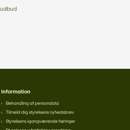
e udbud
Information
Behandling af persondata
Tilmeld dig styrelsens nyhedsbrev
Styrelsens igangværende høringer