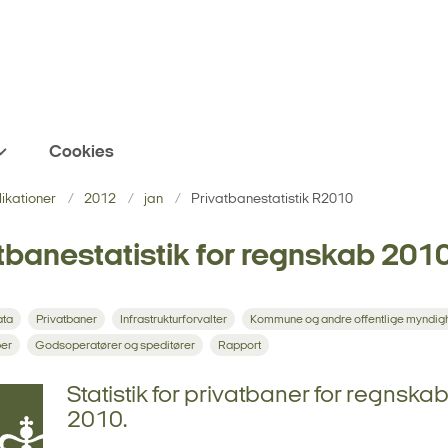
Cookies
blikationer
2012
jan
Privatbanestatistik R2010
tbanestatistik for regnskab 201
ata
Privatbaner
Infrastrukturforvalter
Kommune og andre offentlige myndig
ber
Godsoperatører og speditører
Rapport
Statistik for privatbaner for regnska
2010.