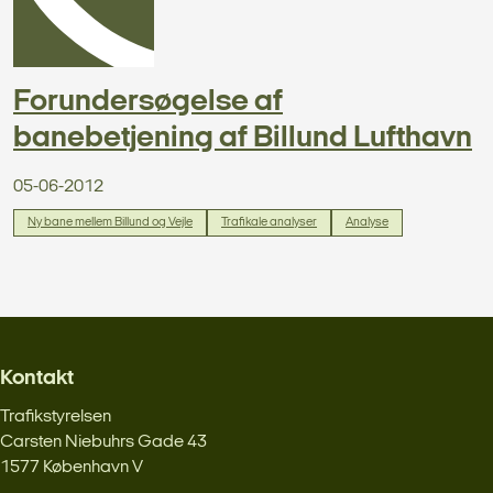
Forundersøgelse af
banebetjening af Billund Lufthavn
05-06-2012
Ny bane mellem Billund og Vejle
Trafikale analyser
Analyse
Kontakt
Trafikstyrelsen
Carsten Niebuhrs Gade 43
1577 København V