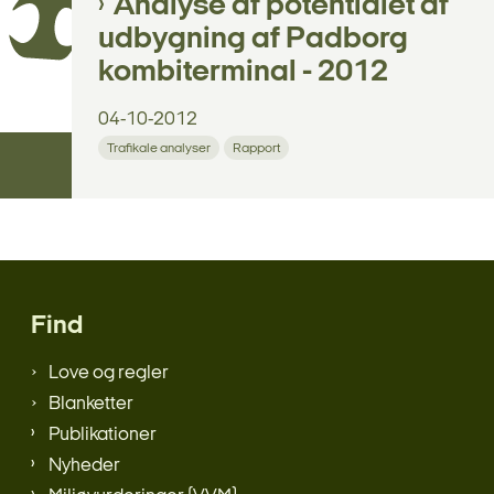
Analyse af potentialet af
udbygning af Padborg
kombiterminal - 2012
04-10-2012
Trafikale analyser
Rapport
Find
Love og regler
Blanketter
Publikationer
Nyheder