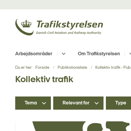
Arbejdsområder
Om Trafikstyrelsen
Du er her:
Forside
Publikationsliste
Kollektiv trafik - Pu
Kollektiv trafik
Tema
Relevant for
Type