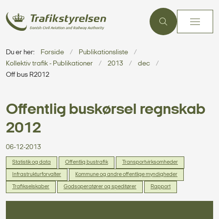
Du er her:
Forside
Publikationsliste
Kollektiv trafik - Publikationer
2013
dec
Off bus R2012
Offentlig buskørsel regnskab
2012
06-12-2013
Statistik og data
Offentlig bustrafik
Transportvirksomheder
Infrastrukturforvalter
Kommune og andre offentlige myndigheder
Trafikselskaber
Godsoperatører og speditører
Rapport