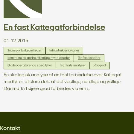
En fast Kattegatforbindelse
01-12-2015
Transportvirksomheder
Infrastrukturforvalter
Kommune og andre offentlige myndigheder
Trafikselskaber
Godsoperatører og speditører
Trafikale analyser
Rapport
En strategisk analyse af en fast forbindelse over Kattegat
medfører, at store dele af det vestlige, nordlige og østlige
Danmark i højere grad forbindes via en n...
Kontakt