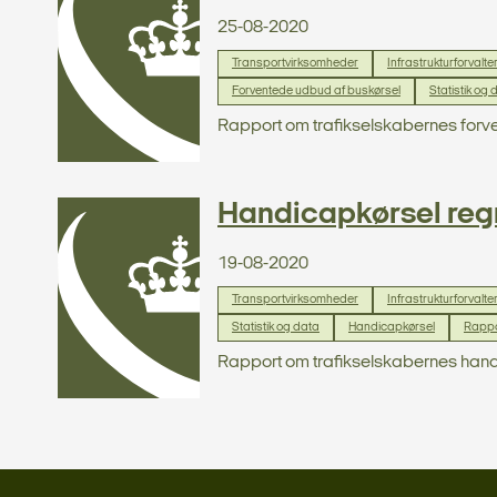
25-08-2020
Transportvirksomheder
Infrastrukturforvalte
Forventede udbud af buskørsel
Statistik og 
Rapport om trafikselskabernes forve
Handicapkørsel re
19-08-2020
Transportvirksomheder
Infrastrukturforvalte
Statistik og data
Handicapkørsel
Rappo
Rapport om trafikselskabernes hand