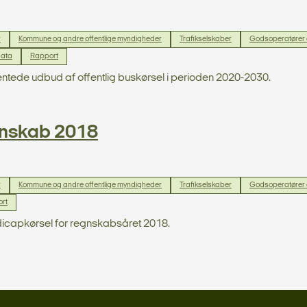
r
Kommune og andre offentlige myndigheder
Trafikselskaber
Godsoperatører 
data
Rapport
ntede udbud af offentlig buskørsel i perioden 2020-2030.
gnskab 2018
r
Kommune og andre offentlige myndigheder
Trafikselskaber
Godsoperatører 
rt
icapkørsel for regnskabsåret 2018.