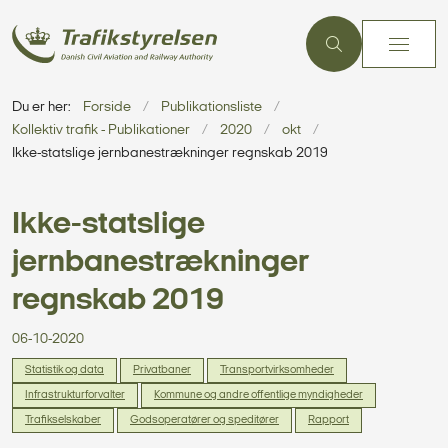
Du er her:
Forside
Publikationsliste
Kollektiv trafik - Publikationer
2020
okt
Ikke-statslige jernbanestrækninger regnskab 2019
Ikke-statslige
jernbanestrækninger
regnskab 2019
06-10-2020
Statistik og data
Privatbaner
Transportvirksomheder
Infrastrukturforvalter
Kommune og andre offentlige myndigheder
Trafikselskaber
Godsoperatører og speditører
Rapport