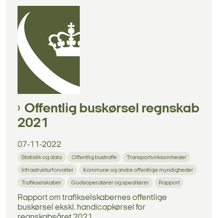
Offentlig buskørsel regnskab
2021
07-11-2022
Statistik og data
Offentlig bustrafik
Transportvirksomheder
Infrastrukturforvalter
Kommune og andre offentlige myndigheder
Trafikselskaber
Godsoperatører og speditører
Rapport
Rapport om trafikselskabernes offentlige
buskørsel ekskl. handicapkørsel for
regnskabsåret 2021.