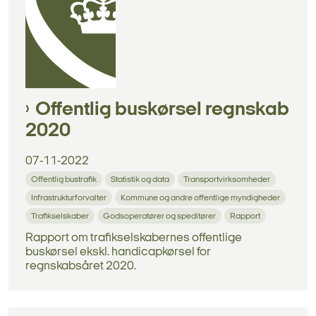
Offentlig buskørsel regnskab
2020
07-11-2022
Offentlig bustrafik
Statistik og data
Transportvirksomheder
Infrastrukturforvalter
Kommune og andre offentlige myndigheder
Trafikselskaber
Godsoperatører og speditører
Rapport
Rapport om trafikselskabernes offentlige
buskørsel ekskl. handicapkørsel for
regnskabsåret 2020.