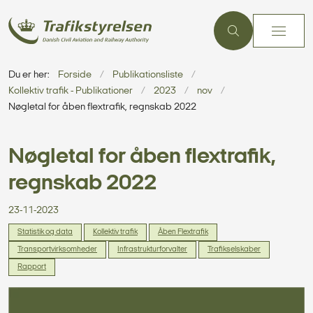
Du er her:
Forside
Publikationsliste
Kollektiv trafik - Publikationer
2023
nov
Nøgletal for åben flextrafik, regnskab 2022
Nøgletal for åben flextrafik,
regnskab 2022
23-11-2023
Statistik og data
Kollektiv trafik
Åben Flextrafik
Transportvirksomheder
Infrastrukturforvalter
Trafikselskaber
Rapport