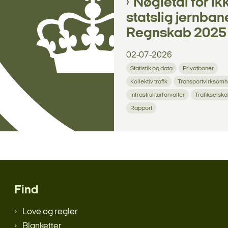
Nøgletal for ik
statslig jernban
Regnskab 2025
02-07-2026
Statistik og data
Privatbaner
Kollektiv trafik
Transportvirksom
Infrastrukturforvalter
Trafikselsk
Rapport
Find
Love og regler
Blanketter