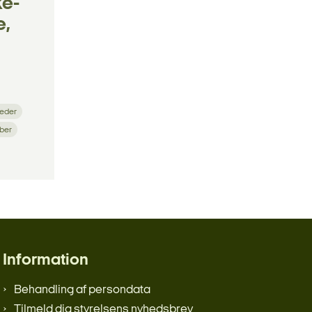
ke-
e,
heder
aber
Information
Behandling af persondata
Tilmeld dig styrelsens nyhedsbrev