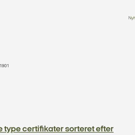
Ny
1901
ype certifikater sorteret efter