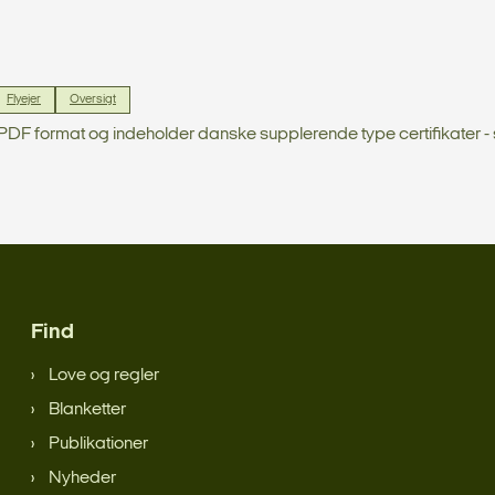
Flyejer
Oversigt
i PDF format og indeholder danske supplerende type certifikater - 
Find
Love og regler
Blanketter
Publikationer
Nyheder