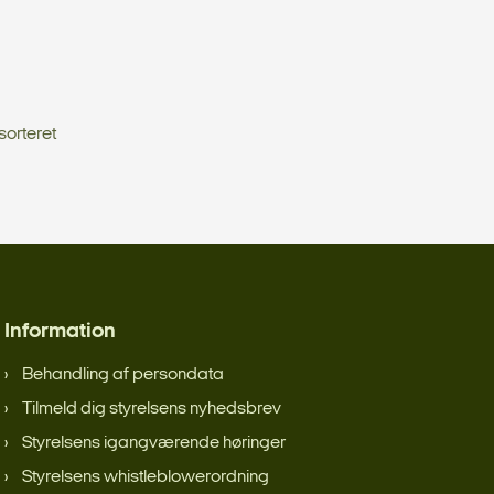
sorteret
Information
Behandling af persondata
Tilmeld dig styrelsens nyhedsbrev
Styrelsens igangværende høringer
Styrelsens whistleblowerordning