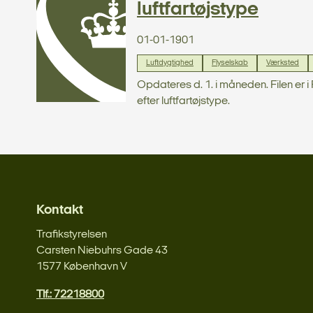
luftfartøjstype
01-01-1901
Luftdygtighed
Flyselskab
Værksted
Opdateres d. 1. i måneden. Filen er 
efter luftfartøjstype.
Kontakt
Trafikstyrelsen
Carsten Niebuhrs Gade 43
1577 København V
Tlf.: 72218800