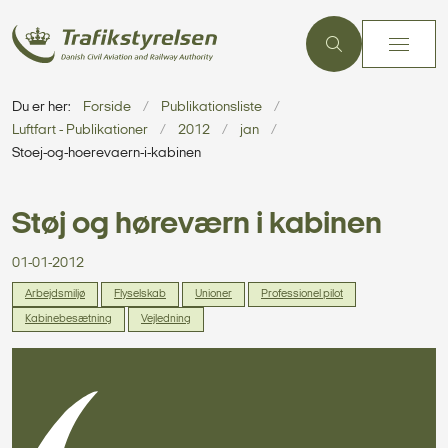
Du er her:
Forside
Publikationsliste
Luftfart - Publikationer
2012
jan
Stoej-og-hoerevaern-i-kabinen
Støj og høreværn i kabinen
01-01-2012
Arbejdsmiljø
Flyselskab
Unioner
Professionel pilot
Kabinebesætning
Vejledning