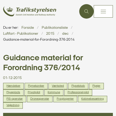
Du er her:
Forside
Publikationsliste
Luftfart - Publikationer
2015
dec
Guidance-material-for-Forordning-376-2014
Guidance material for
Forordning 376/2014
01-12-2015
Hændelser
Flymekaniker
Værksted
Flyselskab
Flyejer
Flyveplads
Privatpilot
Kommune
Professionel pilot
FIS-operatør
Droneoperatør
Fragtagenter
Kabinebesætning
Vejledning