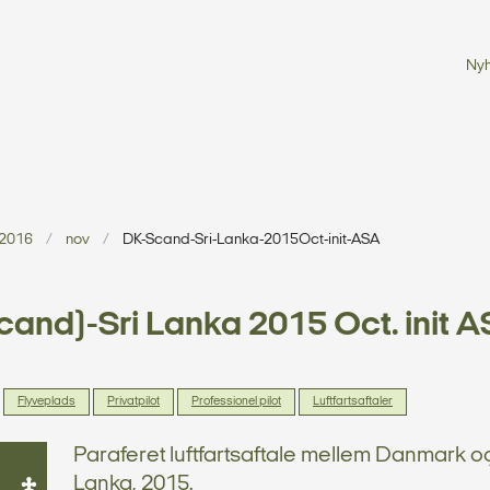
Ny
2016
nov
DK-Scand-Sri-Lanka-2015Oct-init-ASA
and)-Sri Lanka 2015 Oct. init 
Flyveplads
Privatpilot
Professionel pilot
Luftfartsaftaler
Paraferet luftfartsaftale mellem Danmark og
Lanka, 2015.