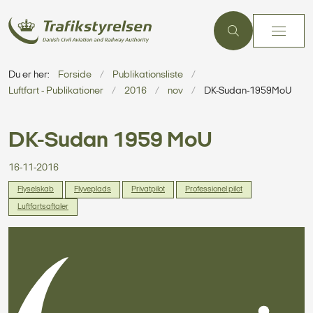
Du er her:
Forside
Publikationsliste
Luftfart - Publikationer
2016
nov
DK-Sudan-1959MoU
DK-Sudan 1959 MoU
16-11-2016
Flyselskab
Flyveplads
Privatpilot
Professionel pilot
Luftfartsaftaler