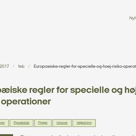
Ny
2017
feb
Europaeiske-regler-for-specielle-og-hoej-risiko-opera
æiske regler for specielle og hø
o operationer
oner
Flyselskab
Flyejer
Unioner
Vejledning