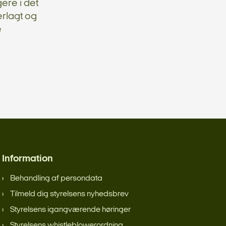
ere i det
rlagt og
e
Information
Behandling af persondata
Tilmeld dig styrelsens nyhedsbrev
Styrelsens igangværende høringer
Styrelsens whistleblowerordning