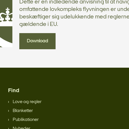
Dette er en indledende anvisning til at navig
omfattende lovkompleks flyvningen er unde
beskæftiger sig udelukkende med reglern
gældende i EU.
Download
Find
Love og regler
Blanketter
Publikationer
Nyheder